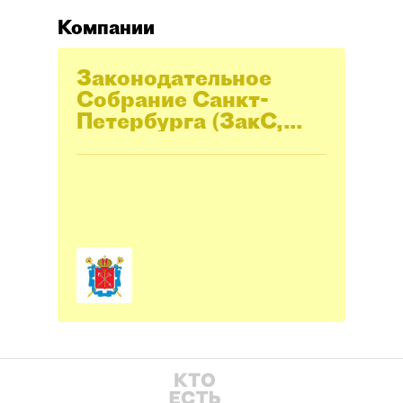
Компании
Законодательное
Cобрание Санкт-
Петербурга (ЗакС,
Заксобрание)