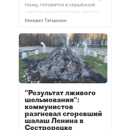
гонку, готовятся к серьёзной
схватке за депутатские кресла.
Михаил Татьянин
"Результат лживого
шельмования":
коммунистов
разгневал сгоревший
шалаш Ленина в
Сестрорецке