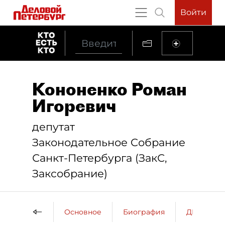
Войти
Кононенко Роман
Игоревич
депутат
Законодательное Cобрание
Санкт-Петербурга (ЗакС,
Заксобрание)
Основное
Биография
ДП о пер