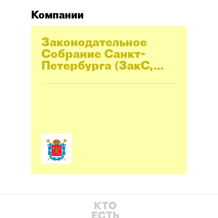
Компании
Законодательное
Cобрание Санкт-
Петербурга (ЗакС,
Заксобрание)