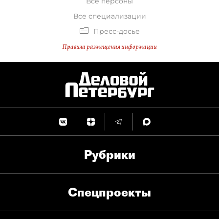
Все персоны
Все специализации
Пресс-досье
Правила размещения информации
Рубрики
Спец­проекты