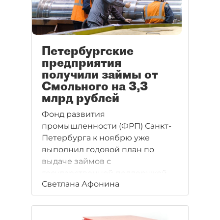
Петербургские
предприятия
получили займы от
Смольного на 3,3
млрд рублей
Фонд развития
промышленности (ФРП) Санкт-
Петербурга к ноябрю уже
выполнил годовой план по
выдаче займов с
государственной поддержкой.
Светлана Афонина
Одобрение на крупнейшие по
сумме кредиты получила "дочка"
Росатома (700 млн рублей),