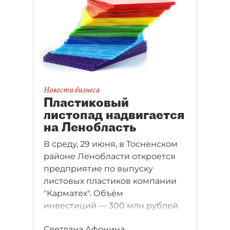
Петербургский тракторный
завод (500 млн рублей) и
"Силовые машины" (499,2 млн
рублей).
Новости бизнеса
Пластиковый
листопад надвигается
на Ленобласть
В среду, 29 июня, в Тосненском
районе Ленобласти откроется
предприятие по выпуску
листовых пластиков компании
"Карматех". Объём
инвестиций — 300 млн рублей.
Светлана Афонина