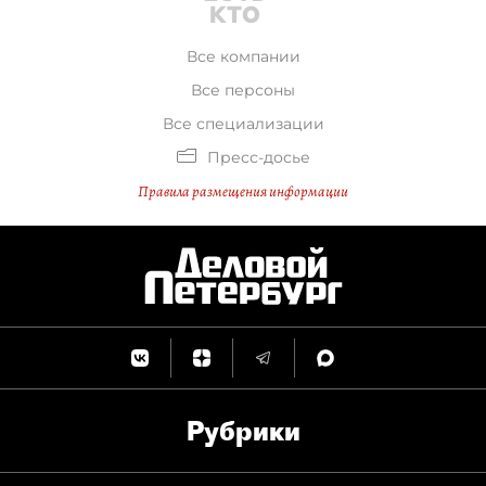
Все компании
Все персоны
Все специализации
Пресс-досье
Правила размещения информации
Рубрики