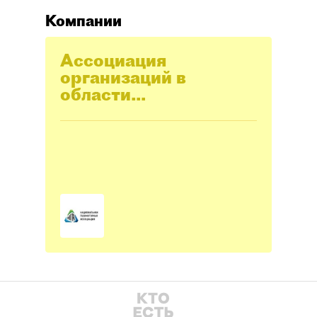
Компании
Ассоциация
организаций в
области
газомоторного
топлива
"Национальная
газомоторная
ассоциация" (АОГМТ
"НГА")