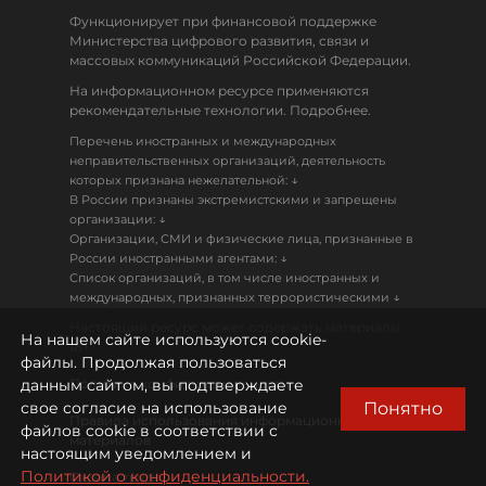
Функционирует при финансовой поддержке
Министерства цифрового развития, связи и
массовых коммуникаций Российской Федерации.
На информационном ресурсе применяются
рекомендательные технологии. Подробнее.
Перечень иностранных и международных
неправительственных организаций, деятельность
↓
которых признана нежелательной:
В России признаны экстремистскими и запрещены
↓
организации:
Организации, СМИ и физические лица, признанные в
↓
России иностранными агентами:
Список организаций, в том числе иностранных и
↓
международных, признанных террористическими
Настоящий ресурс может содержать материалы
На нашем сайте используются cookie-
18+
файлы. Продолжая пользоваться
данным сайтом, вы подтверждаете
Политика конфиденциальности
Понятно
свое согласие на использование
Правила использования информационных
файлов cookie в соответствии с
материалов
настоящим уведомлением и
Политикой о конфиденциальности.
Охрана труда