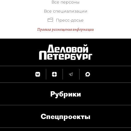
Все персоны
Все специализации
Пресс-досье
Правила размещения информации
Рубрики
Спец­проекты