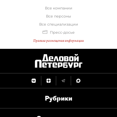
Все компании
Все персоны
Все специализации
Пресс-досье
Правила размещения информации
Рубрики