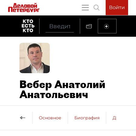
Войти
Вебер Анатолий
Анатольевич
Основное
Биография
ДП о пер