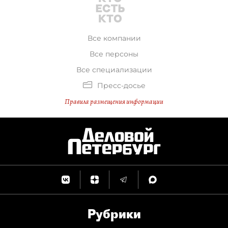
Все компании
Все персоны
Все специализации
Пресс-досье
Правила размещения информации
Рубрики