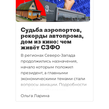
Судьба аэропортов,
рекорды автопрома,
дом из кино: чем
живёт СЗФО
В регионах Северо-Запада
продолжились назначения,
начало которым положил
президент, а главными
экономическими темами стали
вопросы авиации. Подробности
— в обзоре "Делового
Ольга Ларина
Петербурга".