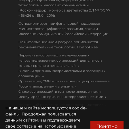
технологий и массовых коммуникаций
(Роскомнадзор), номер свидетельства ЭЛ № ФС 77
- 65426 от 18.04.2016г.
Функционирует при финансовой поддержке
Министерства цифрового развития, связи и
массовых коммуникаций Российской Федерации.
На информационном ресурсе применяются
рекомендательные технологии. Подробнее.
Перечень иностранных и международных
неправительственных организаций, деятельность
↓
которых признана нежелательной:
В России признаны экстремистскими и запрещены
↓
организации:
Организации, СМИ и физические лица, признанные в
↓
России иностранными агентами:
Список организаций, в том числе иностранных и
↓
международных, признанных террористическими
Настоящий ресурс может содержать материалы
На нашем сайте используются cookie-
18+
файлы. Продолжая пользоваться
данным сайтом, вы подтверждаете
Политика конфиденциальности
Понятно
свое согласие на использование