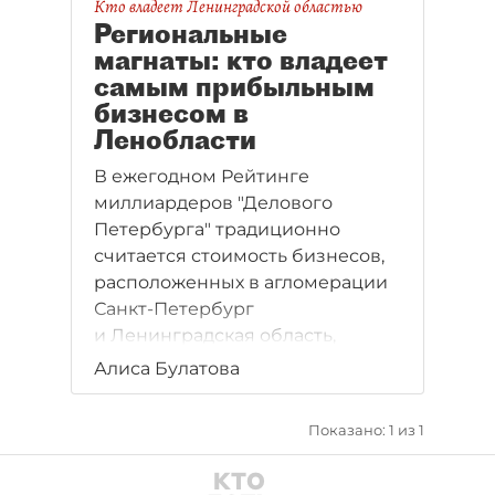
Кто владеет Ленинградской областью
Региональные
магнаты: кто владеет
самым прибыльным
бизнесом в
Ленобласти
В ежегодном Рейтинге
миллиардеров "Делового
Петербурга" традиционно
считается стоимость бизнесов,
расположенных в агломерации
Санкт-Петербург
и Ленинградская область,
потому что экономика и жизнь
Алиса Булатова
этих регионов тесно сплетена
и зачастую сложно отделить
Показано: 1 из 1
одну её часть от другой. Но мы
постарались выбрать из 250
представителей рейтинга тех,