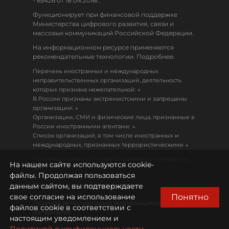
- 65426 от 18.04.2016г.
Функционирует при финансовой поддержке
Министерства цифрового развития, связи и
массовых коммуникаций Российской Федерации.
На информационном ресурсе применяются
рекомендательные технологии. Подробнее.
Перечень иностранных и международных
неправительственных организаций, деятельность
↓
которых признана нежелательной:
В России признаны экстремистскими и запрещены
↓
организации:
Организации, СМИ и физические лица, признанные в
↓
России иностранными агентами:
Список организаций, в том числе иностранных и
↓
международных, признанных террористическими
Настоящий ресурс может содержать материалы
На нашем сайте используются cookie-
18+
файлы. Продолжая пользоваться
данным сайтом, вы подтверждаете
Политика конфиденциальности
Понятно
свое согласие на использование
Правила использования информационных
файлов cookie в соответствии с
материалов
настоящим уведомлением и