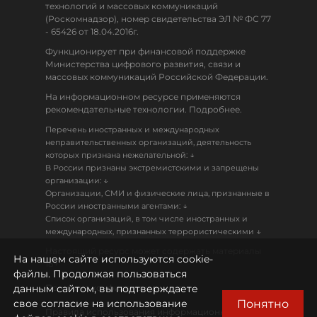
технологий и массовых коммуникаций
(Роскомнадзор), номер свидетельства ЭЛ № ФС 77
- 65426 от 18.04.2016г.
Функционирует при финансовой поддержке
Министерства цифрового развития, связи и
массовых коммуникаций Российской Федерации.
На информационном ресурсе применяются
рекомендательные технологии. Подробнее.
Перечень иностранных и международных
неправительственных организаций, деятельность
↓
которых признана нежелательной:
В России признаны экстремистскими и запрещены
↓
организации:
Организации, СМИ и физические лица, признанные в
↓
России иностранными агентами:
Список организаций, в том числе иностранных и
↓
международных, признанных террористическими
Настоящий ресурс может содержать материалы
На нашем сайте используются cookie-
18+
файлы. Продолжая пользоваться
данным сайтом, вы подтверждаете
Политика конфиденциальности
Понятно
свое согласие на использование
Правила использования информационных