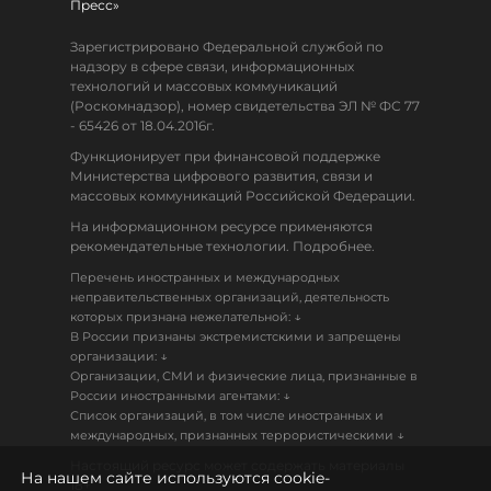
Пресс»
Зарегистрировано Федеральной службой по
надзору в сфере связи, информационных
технологий и массовых коммуникаций
(Роскомнадзор), номер свидетельства ЭЛ № ФС 77
- 65426 от 18.04.2016г.
Функционирует при финансовой поддержке
Министерства цифрового развития, связи и
массовых коммуникаций Российской Федерации.
На информационном ресурсе применяются
рекомендательные технологии. Подробнее.
Перечень иностранных и международных
неправительственных организаций, деятельность
↓
которых признана нежелательной:
В России признаны экстремистскими и запрещены
↓
организации:
Организации, СМИ и физические лица, признанные в
↓
России иностранными агентами:
Список организаций, в том числе иностранных и
↓
международных, признанных террористическими
Настоящий ресурс может содержать материалы
На нашем сайте используются cookie-
18+