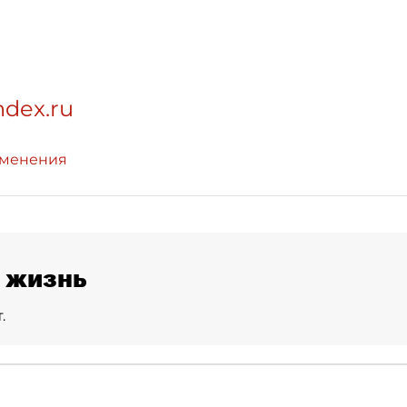
ndex.ru
зменения
 жизнь
.