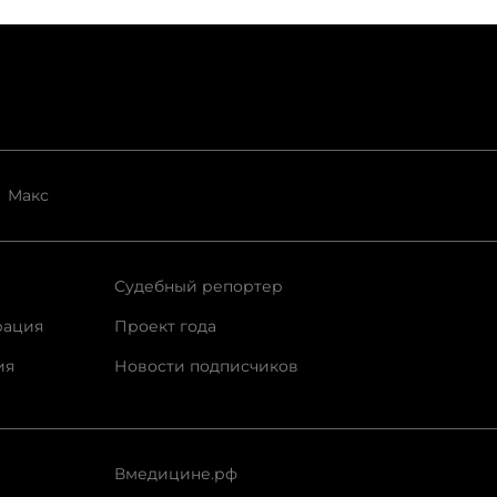
Макс
Судебный репортер
рация
Проект года
ия
Новости подписчиков
Вмедицине.рф