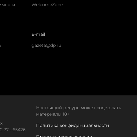
имости
WelcomeZone
E-mail
8
gazeta@dp.ru
Настоящий ресурс может содержать
материалы 18+
х
Политика конфиденциальности
 77 - 65426
Правила использования