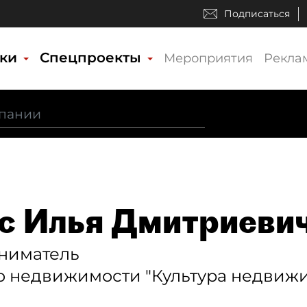
Подписаться
ики
Спецпроекты
Мероприятия
Рекла
с Илья Дмитриеви
ниматель
о недвижимости "Культура недвиж