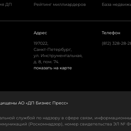
ия ДП
Рейтинг миллиардеров
База недвиж
Адрес
Телефон
197022,
(812) 328-28-2
Санкт-Петербург,
ул. Инструментальная,
д. 8, пом. 74.
показать на карте
защищены АО «ДП Бизнес Пресс»
льной службой по надзору в сфере связи, информационны
ммуникаций (Роскомнадзор), номер свидетельства ЭЛ № ФС