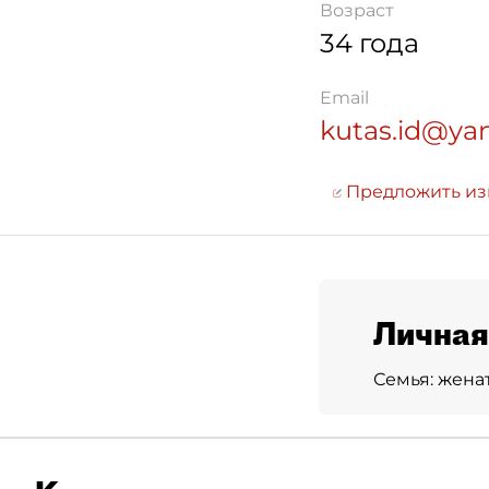
Возраст
34 года
Email
kutas.id@ya
Предложить и
Личная
Семья:
женат