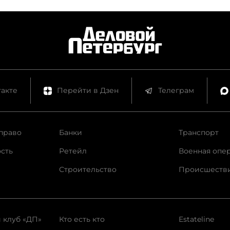
акте
Перейти в Дзен
Телеграм
право
Банки
Транспорт
сть
Ретейл
Военная опе
Строительство
Происшеств
 клуб «ДП»
Кто есть кто
Estateline