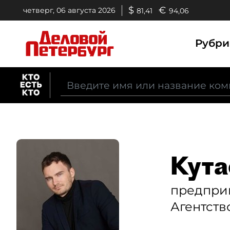
$
€
четверг, 06 августа 2026
81,41
94,06
Рубр
Кута
предпри
Агентств