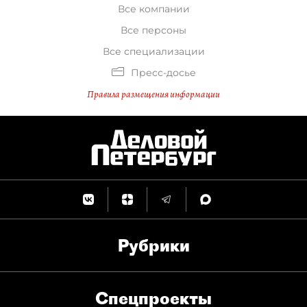
Все компании
Все персоны
Все специализации
Пресс-досье
Правила размещения информации
Рубрики
Спец­проекты