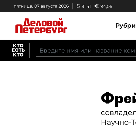
$
€
пятница, 07 августа 2026
81,41
94,06
Рубр
Фрей
совладе
Научно-