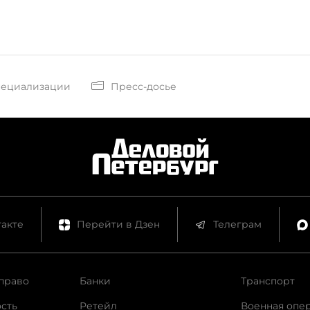
пециализации
Пресс-досье
акте
Перейти в Дзен
Телеграм
право
Банки
Транспорт
сть
Ретейл
Военная опе