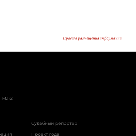
Правила размещения информации
Макс
Судебный репортер
рация
Проект года