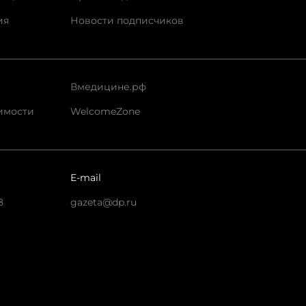
ия
Новости подписчиков
Вмедицине.рф
имости
WelcomeZone
E-mail
8
gazeta@dp.ru