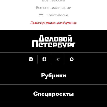
Все персоны
Все специализации
Пресс-досье
Правила размещения информации
Рубрики
Спец­проекты