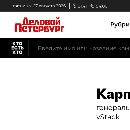
$
€
пятница, 07 августа 2026
81,41
94,06
Рубр
Карп
генерал
vStack