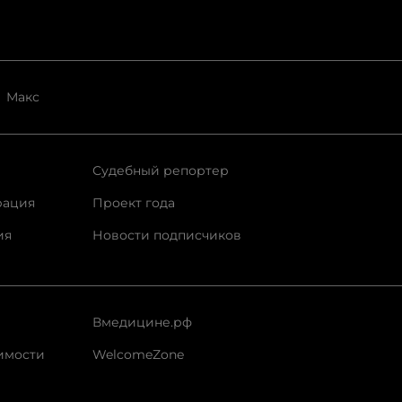
Макс
Судебный репортер
рация
Проект года
ия
Новости подписчиков
Вмедицине.рф
имости
WelcomeZone