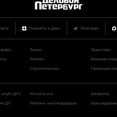
акте
Перейти в Дзен
Телеграм
право
Банки
Транспорт
сть
Ретейл
Военная опе
Строительство
Происшеств
 клуб «ДП»
Кто есть кто
Estateline
ия ДП
Рейтинг миллиардеров
База недвиж