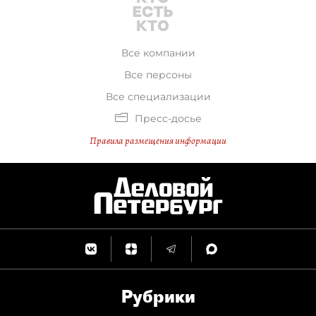
Все компании
Все персоны
Все специализации
Пресс-досье
Правила размещения информации
Рубрики