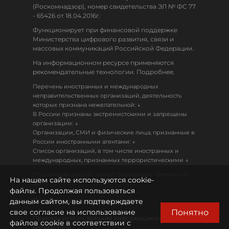
(Роскомнадзор), номер свидетельства ЭЛ № ФС 77
- 65426 от 18.04.2016г.
Функционирует при финансовой поддержке
Министерства цифрового развития, связи и
массовых коммуникаций Российской Федерации.
На информационном ресурсе применяются
рекомендательные технологии. Подробнее.
Перечень иностранных и международных
неправительственных организаций, деятельность
↓
которых признана нежелательной:
В России признаны экстремистскими и запрещены
↓
организации:
Организации, СМИ и физические лица, признанные в
↓
России иностранными агентами:
Список организаций, в том числе иностранных и
↓
международных, признанных террористическими
Настоящий ресурс может содержать материалы
На нашем сайте используются cookie-
18+
файлы. Продолжая пользоваться
данным сайтом, вы подтверждаете
Политика конфиденциальности
Понятно
свое согласие на использование
Правила использования информационных
файлов cookie в соответствии с
материалов