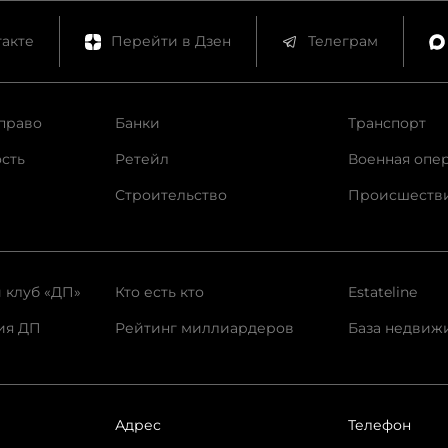
акте
Перейти в Дзен
Телеграм
право
Банки
Транспорт
сть
Ретейл
Военная опе
Строительство
Происшеств
 клуб «ДП»
Кто есть кто
Estateline
ия ДП
Рейтинг миллиардеров
База недвиж
Адрес
Телефон