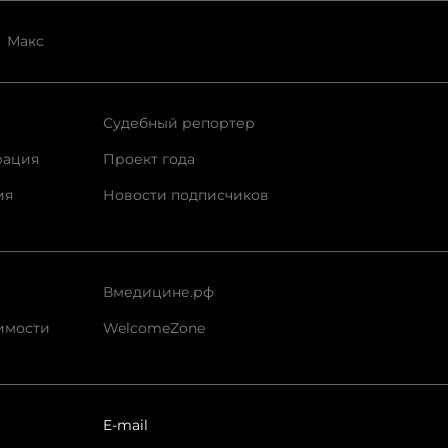
Макс
Судебный репортер
рация
Проект года
ия
Новости подписчиков
Вмедицине.рф
имости
WelcomeZone
E-mail