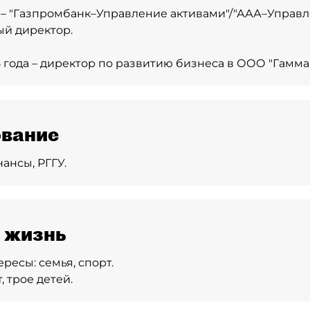
г. – "Газпромбанк–Управление активами"/"ААА–Управ
й директор.
5 года – директор по развитию бизнеса в ООО "Гамма 
вание
ансы, РГГУ.
 жизнь
ересы:
семья, спорт.
, трое детей.