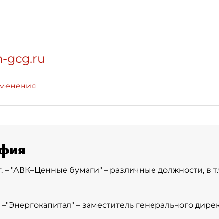
-gcg.ru
зменения
фия
г. – "АВК–Ценные бумаги" – различные должности, в т
. –"Энергокапитал" – заместитель генерального дирек