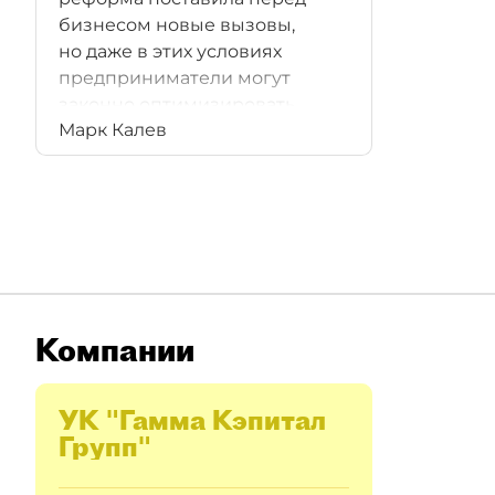
бизнесом новые вызовы,
но даже в этих условиях
предприниматели могут
законно оптимизировать
Марк Калев
налогообложение и сократить
свои издержки
Компании
УК "Гамма Кэпитал
Групп"