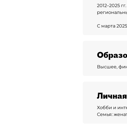
2012–2025 г
региональны
С марта 202
Образо
Высшее, фин
Личная
Хобби и инт
Семья:
женат