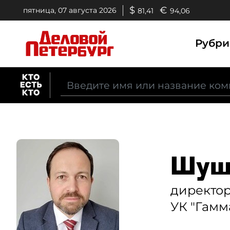
$
€
пятница, 07 августа 2026
81,41
94,06
Рубр
Шушк
директор
УК "Гамм