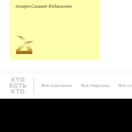
Алпаров Салават Фидаильевич
Все компании
Все персоны
Все с