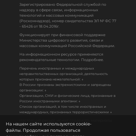
Зарегистрировано Федеральной службой по
надзору в сфере связи, информационных
технологий и массовых коммуникаций
(Роскомнадзор), номер свидетельства ЭЛ № ФС 77
- 65426 от 18.04.2016г.
Функционирует при финансовой поддержке
Министерства цифрового развития, связи и
массовых коммуникаций Российской Федерации.
На информационном ресурсе применяются
рекомендательные технологии. Подробнее.
Перечень иностранных и международных
неправительственных организаций, деятельность
↓
которых признана нежелательной:
В России признаны экстремистскими и запрещены
↓
организации:
Организации, СМИ и физические лица, признанные в
↓
России иностранными агентами:
Список организаций, в том числе иностранных и
↓
международных, признанных террористическими
Настоящий ресурс может содержать материалы
На нашем сайте используются cookie-
18+
файлы. Продолжая пользоваться