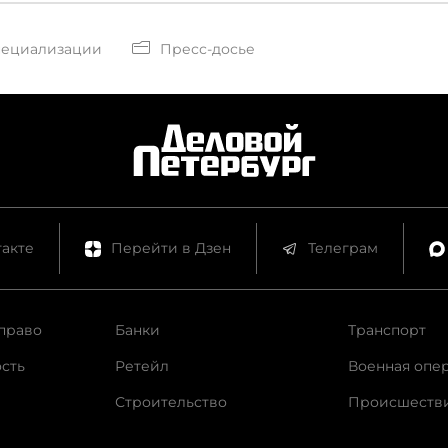
пециализации
Пресс-досье
акте
Перейти в Дзен
Телеграм
право
Банки
Транспорт
сть
Ретейл
Военная опе
Строительство
Происшеств