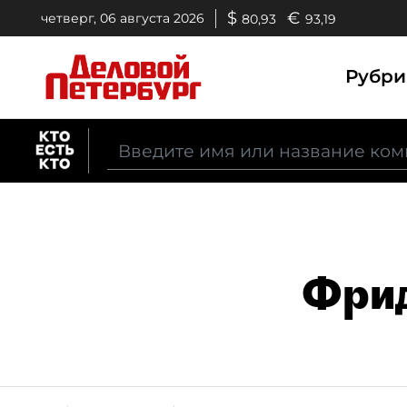
$
€
четверг, 06 августа 2026
80,93
93,19
Рубр
Фрид