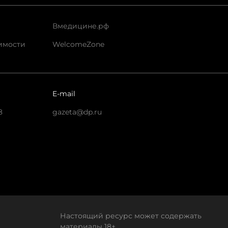
Вмедицине.рф
имости
WelcomeZone
E-mail
8
gazeta@dp.ru
Настоящий ресурс может содержать
материалы 18+