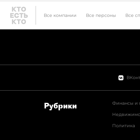
Все компании
Все персоны
Все с
ВКонт
Финансы и 
Рубрики
Недвижимо
Политика