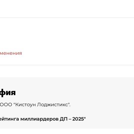
зменения
фия
ООО "Кистоун Лоджистикс".
ейтинга миллиардеров ДП – 2025
"