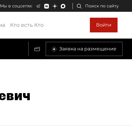
Мы в соцсетях:
Поиск по сайту
ма
Кто есть Кто
Войти
Заявка на размещение
евич