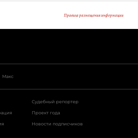
Правила размещения информации
Макс
Судебный репортер
рация
Проект года
ия
Новости подписчиков