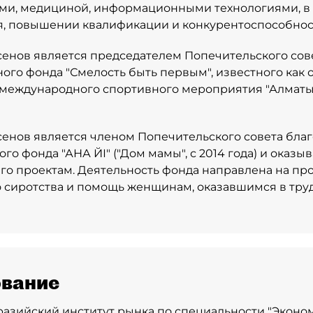
ми, медициной, информационными технологиями, в
, повышении квалификации и конкурентоспособнос
енов является председателем Попечительского сов
ого фонда "Смелость быть первым", известного как 
международного спортивного мероприятия "Алматы 
енов является членом Попечительского совета бла
го фонда "АНА ҮЙІ" ("Дом мамы", с 2014 года) и оказ
го проектам. Деятельность фонда направлена на пр
 сиротства и помощь женщинам, оказавшимся в тр
вание
азийский институт рынка по специальности "Эконо