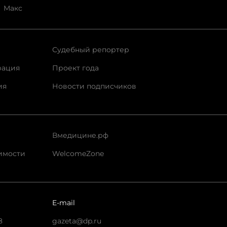
Макс
Судебный репортер
рация
Проект года
ия
Новости подписчиков
Вмедицине.рф
имости
WelcomeZone
E-mail
8
gazeta@dp.ru