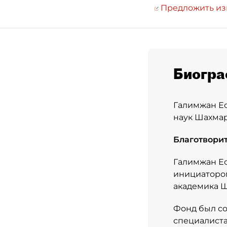
Предложить и
Биогра
Галимжан Ес
наук Шахмар
Благотвори
Галимжан Ес
инициатором
академика Ш
Фонд был со
специалиста