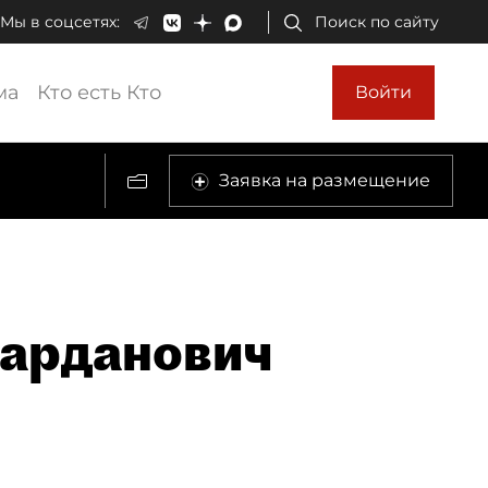
Мы в соцсетях:
Поиск по сайту
ма
Кто есть Кто
Войти
Заявка на размещение
арданович