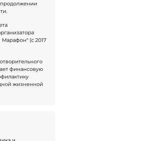
 продолжении
ти.
ета
организатора
Марафон" (с 2017
готворительного
ывает финансовую
офилактику
удной жизненной
мика и