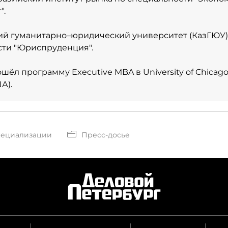
".
ий гуманитарно–юридический университет (КазГЮУ)
ти "Юриспруденция".
ёл программу Executive MBA в University of Chicago
А).
пециализации
Пресс-досье