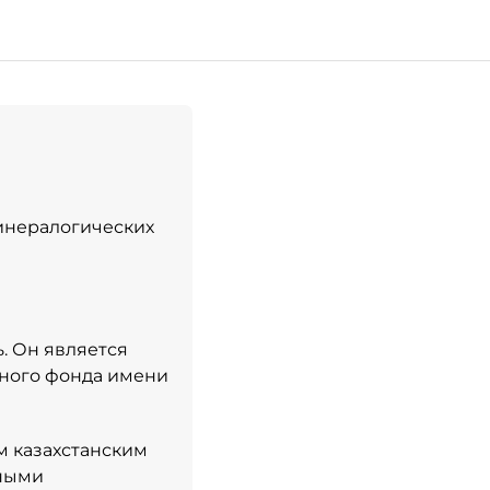
минералогических
. Он является
ьного фонда имени
м казахстанским
чными