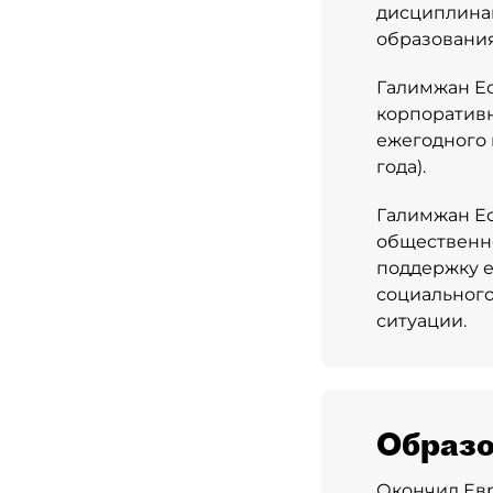
дисциплина
образования
Галимжан Ес
корпоративн
ежегодного 
года).
Галимжан Ес
общественно
поддержку е
социального
ситуации.
Образо
Окончил Евр