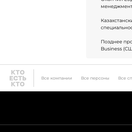
менеджмент
Казахстанск
специальнос
Позднее прош
Business (СШ
Все компании
Все персоны
Все с