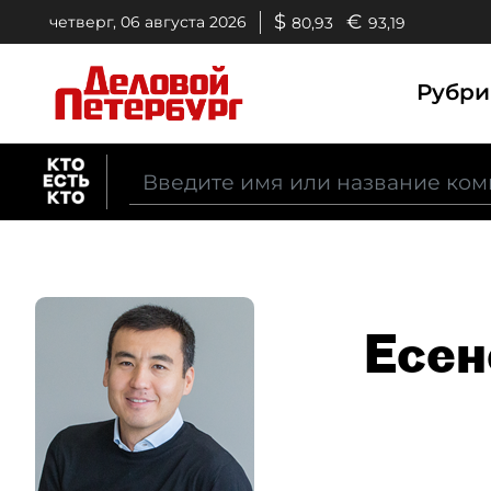
$
€
четверг, 06 августа 2026
80,93
93,19
Рубр
Есен