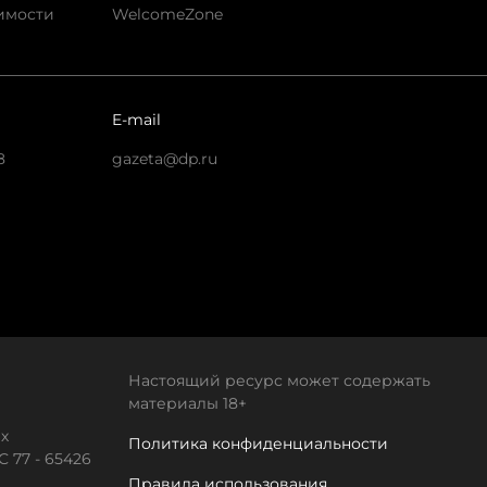
имости
WelcomeZone
E-mail
8
gazeta@dp.ru
Настоящий ресурс может содержать
материалы 18+
х
Политика конфиденциальности
 77 - 65426
Правила использования