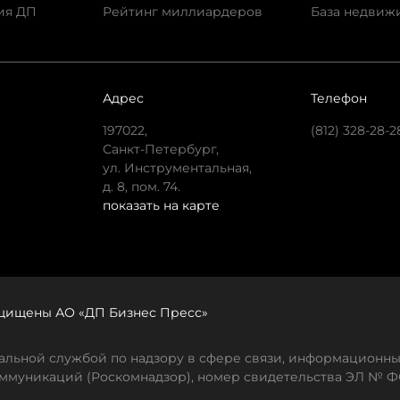
ия ДП
Рейтинг миллиардеров
База недвиж
Адрес
Телефон
197022,
(812) 328-28-2
Санкт-Петербург,
ул. Инструментальная,
д. 8, пом. 74.
показать на карте
защищены АО «ДП Бизнес Пресс»
льной службой по надзору в сфере связи, информационны
ммуникаций (Роскомнадзор), номер свидетельства ЭЛ № ФС