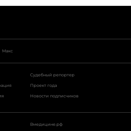
Макс
Судебный репортер
рация
Проект года
ия
Новости подписчиков
Вмедицине.рф