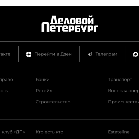
акте
Перейти в Дзен
Телеграм
право
Банки
Транспорт
сть
Ретейл
Военная опе
Строительство
Происшеств
 клуб «ДП»
Кто есть кто
Estateline