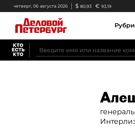
$
€
четверг, 06 августа 2026
80,93
93,19
Рубр
Алеш
генерал
Интерли