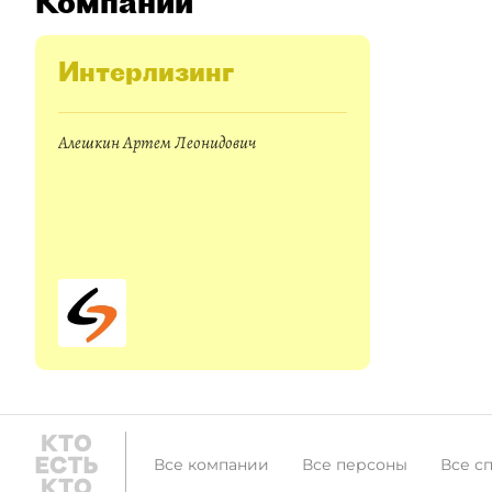
Компании
Интерлизинг
Алешкин Артем Леонидович
Все компании
Все персоны
Все с