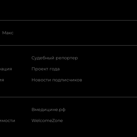
Макс
Судебный репортер
рация
Проект года
ия
Новости подписчиков
Вмедицине.рф
имости
WelcomeZone