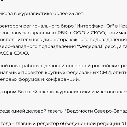
кова в журналистике более 25 лет.
ректором регионального бюро "Интерфакс–Юг" в Кра
токов запуска франшизы РБК в ЮФО и СКФО, занимал
 исполнительного директора южного подразделения
веро–западного подразделения "Федерал.Пресс", а т
АСС в СЗФО.
ой опыт работы с деловой повесткой российских ре
ональных проектов крупных федеральных СМИ, опыт
деловых форумов и конференций.
ектором Высшей школы журналистики и массовых к
редакцией деловой газеты "Ведомости Северо–Запад
6 года – главный редактор объединенной редакции "