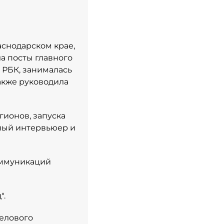
снодарском крае,
а посты главного
 РБК, занималась
акже руководила
гионов, запуска
ный интервьюер и
оммуникаций
".
Делового