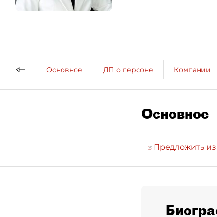
Основное
ДП о персоне
Компании
Основное
Предложить и
Биогра