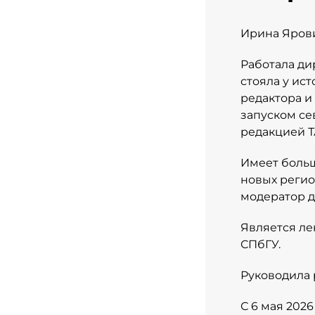
Ирина Ярови
Работала ди
стояла у ис
редактора и
запуском се
редакцией Т
Имеет больш
новых реги
модератор 
Является л
СПбГУ.
Руководила 
С 6 мая 202