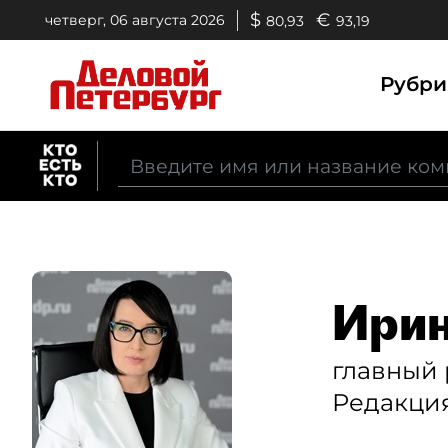
$
€
четверг, 06 августа 2026
80,93
93,19
Рубр
Ирин
главный 
Редакция