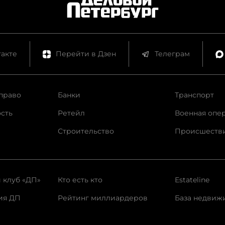
акте
Перейти в Дзен
Телеграм
право
Банки
Транспорт
сть
Ретейл
Военная опе
Строительство
Происшеств
 клуб «ДП»
Кто есть кто
Estateline
ия ДП
Рейтинг миллиардеров
База недвиж