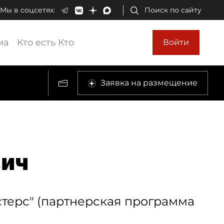
Мы в соцсетях:
Поиск по сайту
ма
Кто есть Кто
Войти
Заявка на размещение
вич
терс" (партнерская программа