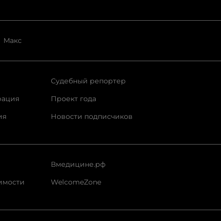
Макс
Судебный репортер
рация
Проект года
ия
Новости подписчиков
Вмедицине.рф
имости
WelcomeZone