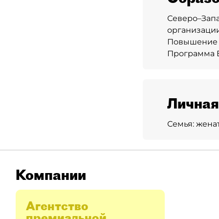
Северо–Запа
организации
Повышение к
Программа 
Личная
Семья:
женат
Компании
Агентство
премиальной