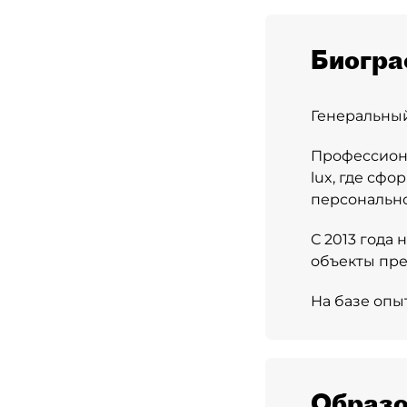
Биогра
Генеральный
Профессиона
lux, где сф
персонально
С 2013 года
объекты пре
На базе опы
Образо