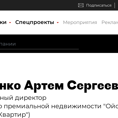
Подписаться
ики
Спецпроекты
Мероприятия
Рекла
нко Артем Сергее
ьный директор
о премиальной недвижимости "Ойс
Квартир")