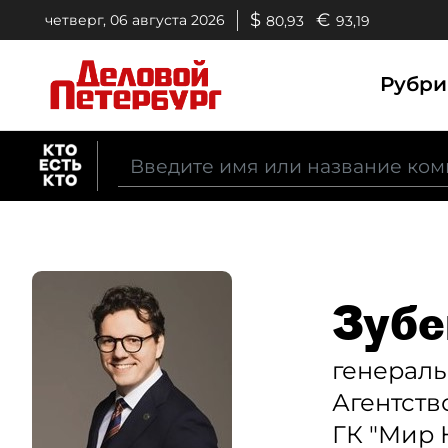
$
€
четверг, 06 августа 2026
80,93
93,19
Рубр
Зубе
генерал
Агентств
ГК "Мир 