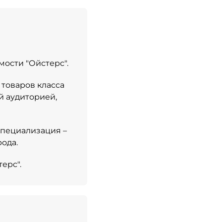
ости "Ойстерс".
товаров класса
й аудиторией,
специализация –
ода.
ерс".