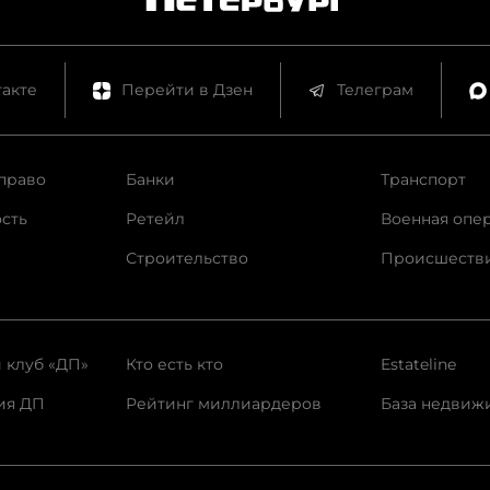
акте
Перейти в Дзен
Телеграм
право
Банки
Транспорт
сть
Ретейл
Военная опе
Строительство
Происшеств
 клуб «ДП»
Кто есть кто
Estateline
ия ДП
Рейтинг миллиардеров
База недвиж