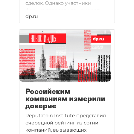
сделок. Однако участники
форума говорят, что измерять
dp.ru
эффективность ПМЭФ–2012
только деньгами неверно.
Российским
компаниям измерили
доверие
Reputatoin Institute представил
очередной рейтинг из сотни
компаний, вызывающих