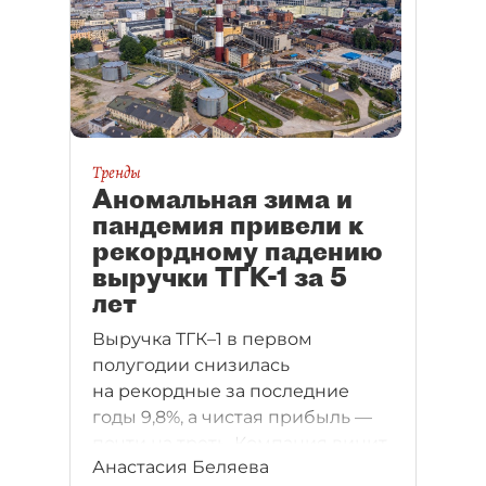
Тренды
Аномальная зима и
пандемия привели к
рекордному падению
выручки ТГК-1 за 5
лет
Выручка ТГК–1 в первом
полугодии снизилась
на рекордные за последние
годы 9,8%, а чистая прибыль —
почти на треть. Компания винит
Анастасия Беляева
в этом аномально теплую зиму