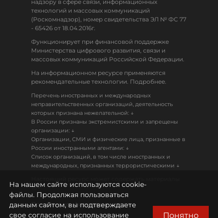
надзору в сфере связи, информационных
технологий и массовых коммуникаций
(Роскомнадзор), номер свидетельства ЭЛ № ФС 77
- 65426 от 18.04.2016г.
Функционирует при финансовой поддержке
Министерства цифрового развития, связи и
массовых коммуникаций Российской Федерации.
На информационном ресурсе применяются
рекомендательные технологии. Подробнее.
Перечень иностранных и международных
неправительственных организаций, деятельность
↓
которых признана нежелательной:
В России признаны экстремистскими и запрещены
↓
организации:
Организации, СМИ и физические лица, признанные в
↓
России иностранными агентами:
Список организаций, в том числе иностранных и
↓
международных, признанных террористическими
Настоящий ресурс может содержать материалы
На нашем сайте используются cookie-
18+
файлы. Продолжая пользоваться
данным сайтом, вы подтверждаете
Политика конфиденциальности
Понятно
свое согласие на использование