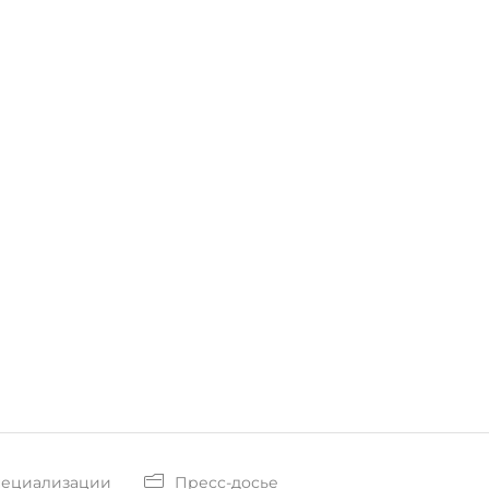
пециализации
Пресс-досье