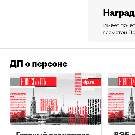
Награ
Имеет почет
грамотой Пр
ДП о персоне
Главный экономист
ВЭБ 