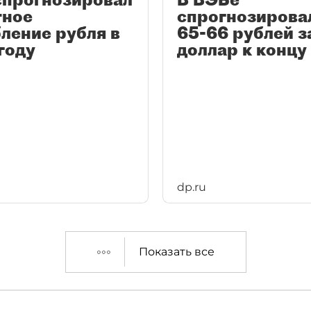
тное
спрогнозирова
ление рубля в
65-66 рублей з
году
доллар к концу
dp.ru
Показать все