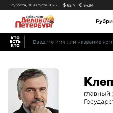
$
€
суббота, 08 августа 2026
82,17
94,84
Рубр
Клеп
главный
Государс