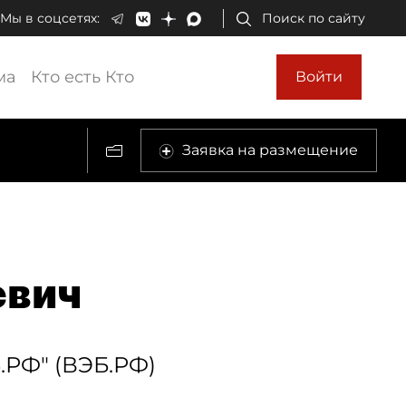
Мы в соцсетях:
Поиск по сайту
ма
Кто есть Кто
Войти
Заявка на размещение
евич
.РФ" (ВЭБ.РФ)