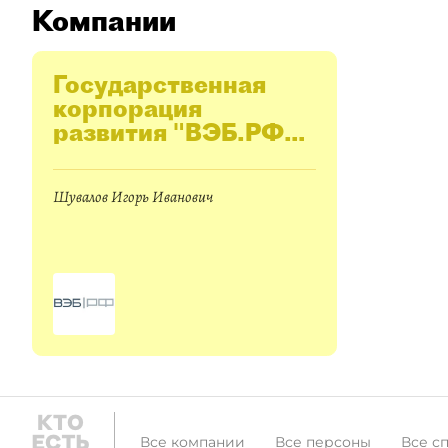
Компании
Государственная
корпорация
развития "ВЭБ.РФ"
(ВЭБ.РФ)
Шувалов Игорь Иванович
Все компании
Все персоны
Все с