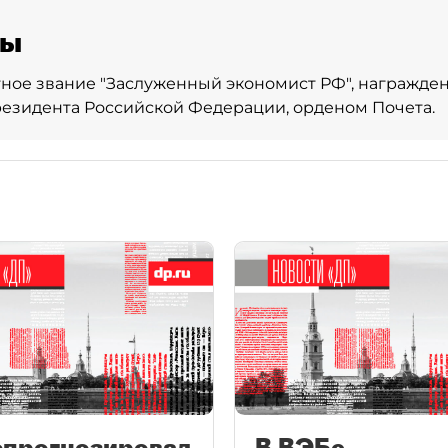
ды
ное звание "Заслуженный экономист РФ", награжде
езидента Российской Федерации, орденом Почета.
спрогнозировал
В ВЭБе