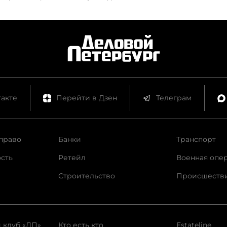
акте
Перейти в Дзен
Телеграм
право
Банки
Транспорт
сть
Ретейл
Военная опе
Строительство
Происшеств
 клуб «ДП»
Кто есть кто
Estateline