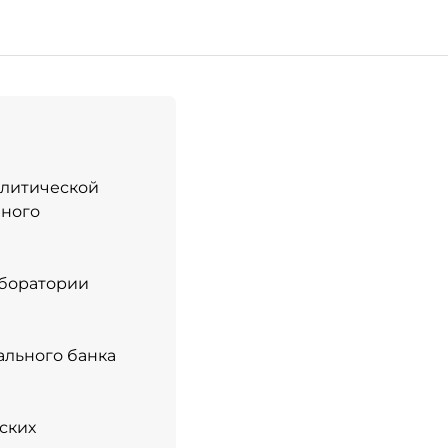
политической
нного
аборатории
ального банка
ских