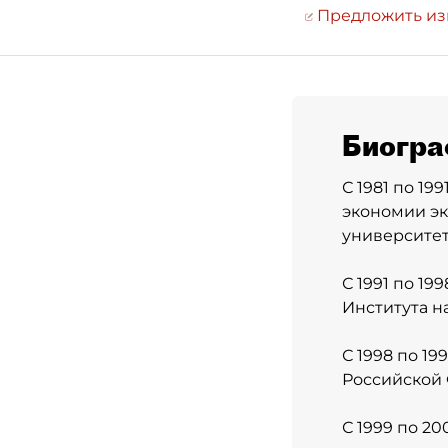
Предложить и
Биогра
С 1981 по 19
экономии эк
университет
С 1991 по 1
Института н
С 1998 по 1
Российской
С 1999 по 2