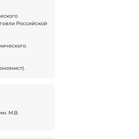
ческого
говли Российской
омического
ономист).
м. М.В.