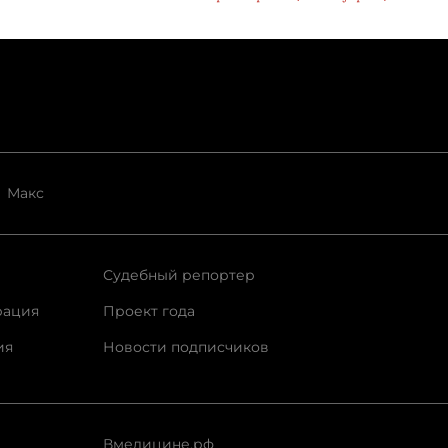
Макс
Судебный репортер
рация
Проект года
ия
Новости подписчиков
Вмедицине.рф