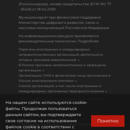
(Роскомнадзор), номер свидетельства ЭЛ № ФС 77
- 65426 от 18.04.2016г.
Функционирует при финансовой поддержке
Министерства цифрового развития, связи и
массовых коммуникаций Российской Федерации.
На информационном ресурсе применяются
рекомендательные технологии. Подробнее.
Перечень иностранных и международных
неправительственных организаций, деятельность
↓
которых признана нежелательной:
В России признаны экстремистскими и запрещены
↓
организации:
Организации, СМИ и физические лица, признанные в
↓
России иностранными агентами:
Список организаций, в том числе иностранных и
↓
международных, признанных террористическими
Настоящий ресурс может содержать материалы
На нашем сайте используются cookie-
18+
файлы. Продолжая пользоваться
данным сайтом, вы подтверждаете
Политика конфиденциальности
Понятно
свое согласие на использование
Правила использования информационных
файлов cookie в соответствии с
материалов