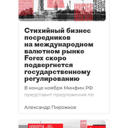
Стихийный бизнес
посредников
на международном
валютном рынке
Forex скоро
подвергнется
государственному
регулированию
В конце ноября Минфин РФ
представит предложения по
регулированию Forex в
Александр Пирожков
правительство РФ. Чиновники
утверждают, что это инициатива
самих участников рынка Forex.