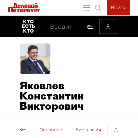
Войти
Яковлев
Константин
Викторович
Основное
Биография
ДП о пер