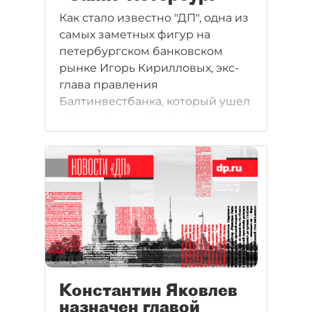
Как стало известно "ДП", одна из
самых заметных фигур на
петербургском банковском
рынке Игорь Кирилловых, экс-
глава правления
Балтинвестбанка, который ушел
под санацию, устроился
работать в банк "Санкт-
Петербург". Он руководит
крупнейшим отделением банка
на Невском проспекте.
Константин Яковлев
назначен главой