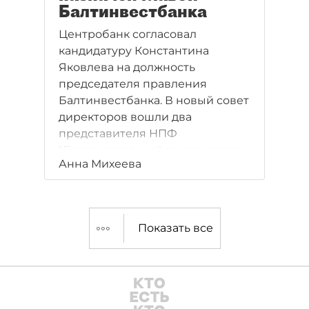
Балтинвестбанка
Центробанк согласовал
кандидатуру Константина
Яковлева на должность
председателя правления
Балтинвестбанка. В новый совет
директоров вошли два
представителя НПФ
"Благосостояние", председатель
Анна Михеева
правления Абсолют Банка и
независимый директор.
Показать все