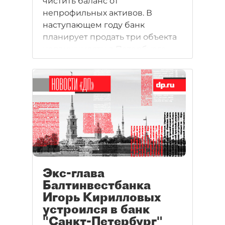
чистить баланс от
непрофильных активов. В
наступающем году банк
планирует продать три объекта
недвижимости в Петербурге,
общая стоимость которых
оценивается в 3 млрд рублей.
Экс-глава
Балтинвестбанка
Игорь Кирилловых
устроился в банк
"Санкт-Петербург"