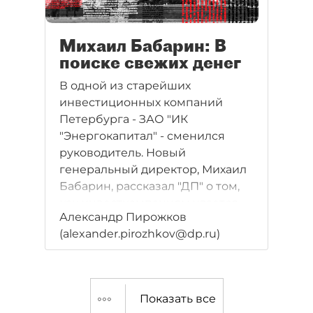
Михаил Бабарин: В
поиске свежих денег
В одной из старейших
инвестиционных компаний
Петербурга - ЗАО "ИК
"Энергокапитал" - сменился
руководитель. Новый
генеральный директор, Михаил
Бабарин, рассказал "ДП" о том,
как инвесткомпаниям удается
Александр Пирожков
увеличивать доходы, когда
(alexander.pirozhkov@dp.ru)
интерес населения к рынку
ценных бумаг невысок.
Показать все