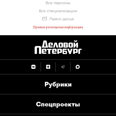
Все персоны
Все специализации
Пресс-досье
Правила размещения информации
Рубрики
Спец­проекты