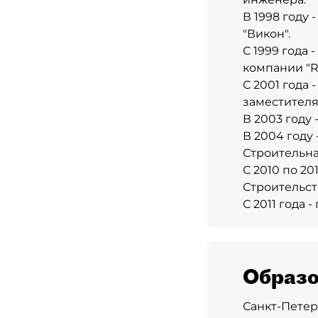
В 1998 году
"Викон".
С 1999 года
компании "RB
С 2001 года
заместителя
В 2003 году
В 2004 году
Строительна
С 2010 по 2
Строительств
С 2011 года
Образо
Санкт-Петер