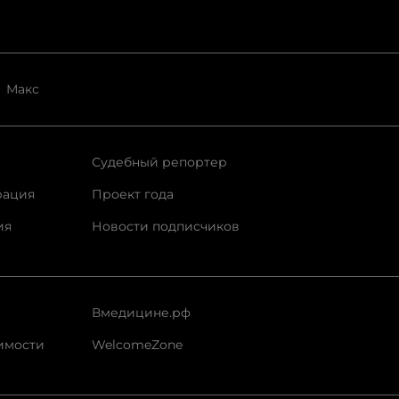
Макс
Судебный репортер
рация
Проект года
ия
Новости подписчиков
Вмедицине.рф
имости
WelcomeZone