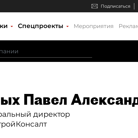
Подписаться
ики
Спецпроекты
Мероприятия
Рекла
ых Павел Алексан
ральный директор
тройКонсалт