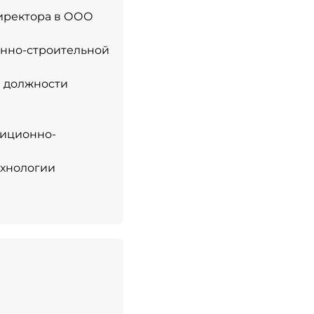
директора в ООО
ионно-строительной
а должности
тиционно-
ехнологии