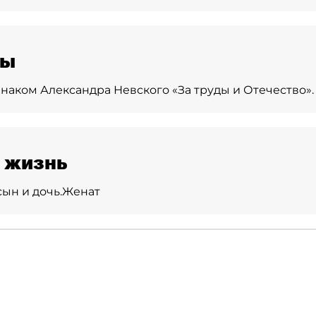
ды
наком Александра Невского «За труды и Отечество».
 жизнь
сын и дочь.
Женат