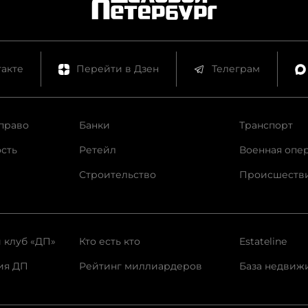
акте
Перейти в Дзен
Телеграм
право
Банки
Транспорт
сть
Ретейл
Военная опе
Строительство
Происшеств
 клуб «ДП»
Кто есть кто
Estateline
ия ДП
Рейтинг миллиардеров
База недвиж