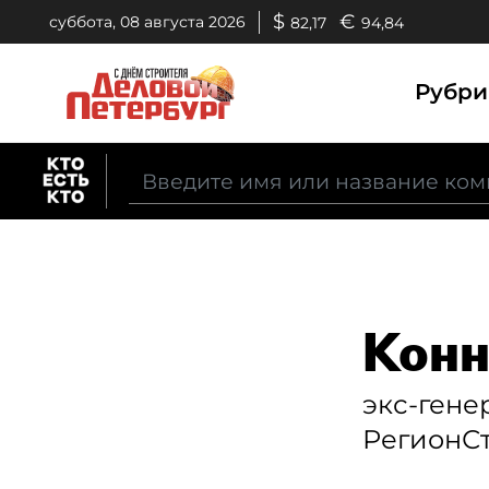
$
€
суббота, 08 августа 2026
82,17
94,84
Рубр
Конн
экс-гене
РегионС