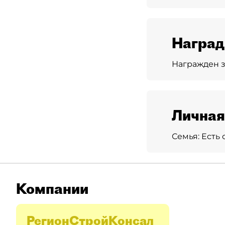
Награ
Награжден з
Личная
Семья:
Есть 
Компании
РегионСтройКонсал