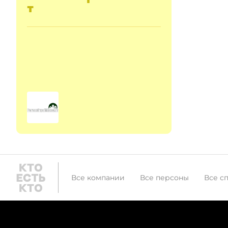
т
Все компании
Все персоны
Все с