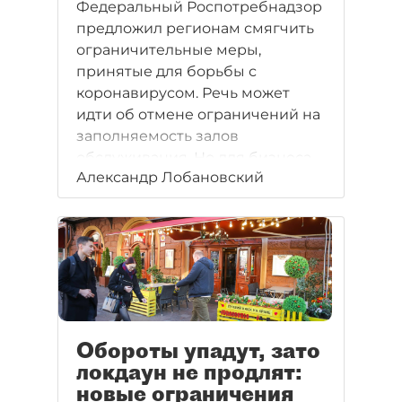
Федеральный Роспотребнадзор
предложил регионам смягчить
ограничительные меры,
принятые для борьбы с
коронавирусом. Речь может
идти об отмене ограничений на
заполняемость залов
обслуживания. Но для бизнеса
Александр Лобановский
это уже не главное.
Обороты упадут, зато
локдаун не продлят:
новые ограничения