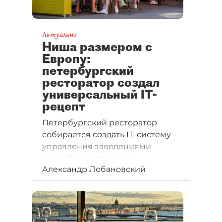
Актуально
Ниша размером с
Европу:
петербургский
ресторатор создал
универсальный IT-
рецепт
Петербургский ресторатор
собирается создать IT–систему
управления заведениями
и зарабатывать сотни
Александр Лобановский
миллионов евро в год.