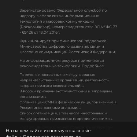
Зарегистрировано Федеральной службой по
надзору в сфере связи, информационных
технологий и массовых коммуникаций
(Роскомнадзор), номер свидетельства ЭЛ № ФС 77
- 65426 от 18.04.2016г.
Функционирует при финансовой поддержке
Министерства цифрового развития, связи и
массовых коммуникаций Российской Федерации.
На информационном ресурсе применяются
рекомендательные технологии. Подробнее.
Перечень иностранных и международных
неправительственных организаций, деятельность
↓
которых признана нежелательной:
В России признаны экстремистскими и запрещены
↓
организации:
Организации, СМИ и физические лица, признанные в
↓
России иностранными агентами:
Список организаций, в том числе иностранных и
↓
международных, признанных террористическими
Настоящий ресурс может содержать материалы
На нашем сайте используются cookie-
18+