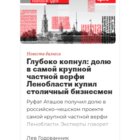
Новости бизнеса
Глубоко копнул: долю
в самой крупной
частной верфи
Ленобласти купил
столичный бизнесмен
Руфат Аташов получил долю в
российско–чешском проекте
самой крупной частной верфи
Ленобласти. Эксперты говорят
о возможных рисках
Лев Годованник
инвестиций в бизнес