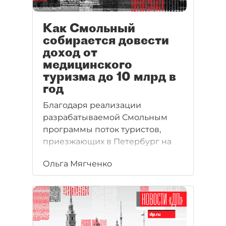
Как Смольный
собирается довести
доход от
медицинского
туризма до 10 млрд в
год
Благодаря реализации
разрабатываемой Смольным
программы поток туристов,
приезжающих в Петербург на
лечение, может удвоиться, а
Ольга Мягченко
оборот рынка медицинского
туризма — вырасти до 10 млрд
рублей в год.