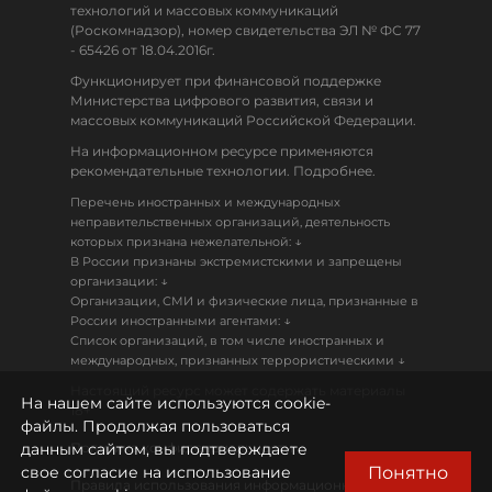
технологий и массовых коммуникаций
(Роскомнадзор), номер свидетельства ЭЛ № ФС 77
- 65426 от 18.04.2016г.
Функционирует при финансовой поддержке
Министерства цифрового развития, связи и
массовых коммуникаций Российской Федерации.
На информационном ресурсе применяются
рекомендательные технологии. Подробнее.
Перечень иностранных и международных
неправительственных организаций, деятельность
↓
которых признана нежелательной:
В России признаны экстремистскими и запрещены
↓
организации:
Организации, СМИ и физические лица, признанные в
↓
России иностранными агентами:
Список организаций, в том числе иностранных и
↓
международных, признанных террористическими
Настоящий ресурс может содержать материалы
На нашем сайте используются cookie-
18+
файлы. Продолжая пользоваться
данным сайтом, вы подтверждаете
Политика конфиденциальности
Понятно
свое согласие на использование
Правила использования информационных