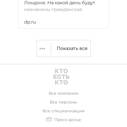
Лондоне. На какой день будут
назначены гражданская
панихида и похороны, пока не
dp.ru
сообщается.
Показать все
Все компании
Все персоны
Все специализации
Пресс-досье