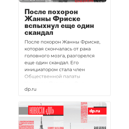
После похорон
Жанны Фриске
вспыхнул еще один
скандал
После похорон Жанны Фриске,
которая скончалась от рака
головного мозга, разгорелся
еще один скандал. Его
инициатором стала член
Общественной палаты
Кристина Потупчик. Она
dp.ru
неуместно высказалась в адрес
скончавшейся певицы.