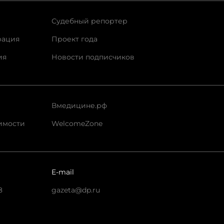
Судебный репортер
рация
Проект года
ия
Новости подписчиков
Вмедицине.рф
имости
WelcomeZone
E-mail
8
gazeta@dp.ru