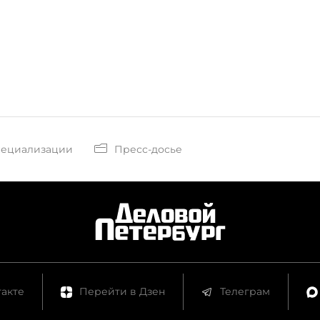
пециализации
Пресс-досье
акте
Перейти в Дзен
Телеграм