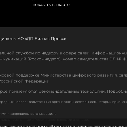
показать на карте
защищены АО «ДП Бизнес Пресс»
льной службой по надзору в сфере связи, информационны
ммуникаций (Роскомнадзор), номер свидетельства ЭЛ № ФС
совой поддержке Министерства цифрового развития, свя
Российской Федерации.
рсе применяются рекомендательные технологии. Подробн
родных неправительственных организаций, деятельность которых признан
↓
кими и запрещены организации:
↓
лица, признанные в России иностранными агентами:
↓
е иностранных и международных, признанных террористическими
пользоваться данным сайтом, вы подтверждаете свое согла