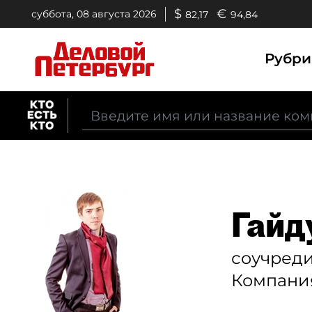
$
€
суббота, 08 августа 2026
82,17
94,84
Рубр
Гайд
соучреди
Компани