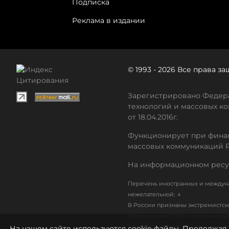
Подписка
Реклама в издании
© 1993 - 2026 Все права 
Зарегистрировано Федера
технологий и массовых ко
от 18.04.2016г.
Функционирует при финан
массовых коммуникаций 
На информационном ресу
Перечень иностранных и междуна
↓
нежелательной:
В России признаны экстремистс
Организации, СМИ и физические 
Список организаций, в том числ
На нашем сайте используются cookie-файлы. Продолжая 