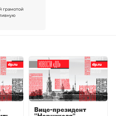
й грамотой
ктивную
е
Вице-президент
ить
"Норникеля"