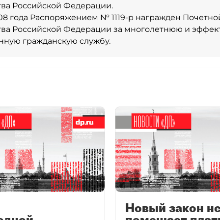
ва Российской Федерации.
008 года Распоряжением № 1119-р награжден Почетно
тва Российской Федерации за многолетнюю и эффе
нную гражданскую службу.
Новый закон н
одной
помешает плат