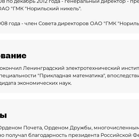
08 по декабрь 2012 года - генеральный директор - п
АО "ГМК "Норильский никель".
008 года - член Совета директоров ОАО "ГМК "Нориль
вание
 - окончил Ленинградский электротехнический инстит
пециальности "Прикладная математика", впоследств
дидата экономических наук.
ды
Орденом Почета, Орденом Дружбы, многочисленным
о получал благодарность президента Российской Ф