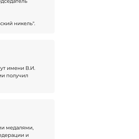
редседатель
ский никель".
ут имени В.И.
ии получил
и медалями,
едерации и