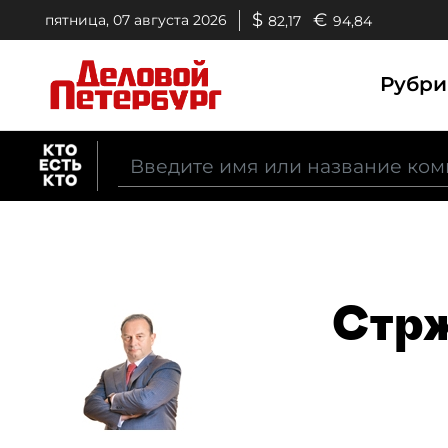
$
€
пятница, 07 августа 2026
82,17
94,84
Рубр
Стрж