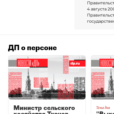
Правительст
4 августа 2
Правительс
государстве
ДП о персоне
Министр сельского
Тема дня
хозяйства Ткачев
"Вых