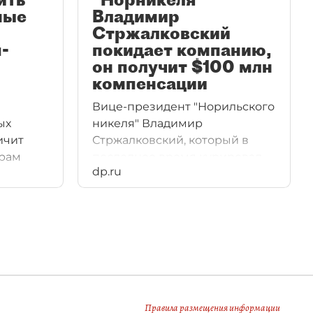
ные
Владимир
Стржалковский
-
покидает компанию,
он получит $100 млн
компенсации
Вице-президент "Норильского
ых
никеля" Владимир
ичит
Стржалковский, который в
рам
последнее время курировал
dp.ru
развитие зарубежных активов
ы
ГМК, принял решение
ть
покинуть компанию. Он
покинет свой пост с 1 июня, за
по
свой уход Стржалковский
ии не
получит $100 млн
сы
компенсации.
ый
Правила размещения информации
ии не