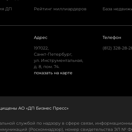
ия ДП
Рейтинг миллиардеров
База недвиж
Адрес
Телефон
197022,
(812) 328-28-2
Санкт-Петербург,
ул. Инструментальная,
д. 8, пом. 74.
показать на карте
защищены АО «ДП Бизнес Пресс»
льной службой по надзору в сфере связи, информационны
ммуникаций (Роскомнадзор), номер свидетельства ЭЛ № ФС