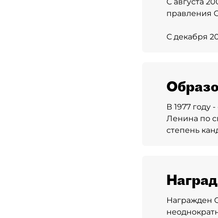
С августа 20
правления О
С декабря 2
Образо
В 1977 году
Ленина по с
степень кан
Награ
Награжден 
неоднократн