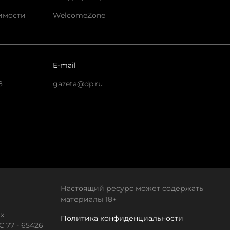
имости
WelcomeZone
E-mail
8
gazeta@dp.ru
Настоящий ресурс может содержать
материалы 18+
х
Политика конфиденциальности
 77 - 65426