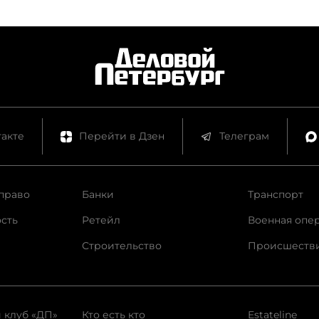
обижают.
акте
Перейти в Дзен
Телеграм
право
Банки
Транспорт
сть
Ретейл
Военная опе
Строительство
Происшеств
 клуб «ДП»
Кто есть кто
Estateline