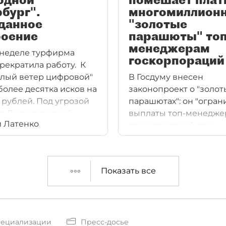
бург".
многомиллион
данное
"золотые
роение
парашюты" топ
менеджерам
 неделе турфирма
госкорпораций
прекратила работу. К
елый ветер цифровой"
В Госдуму внесен
более десятка исков на
законопроект о "золот
 рублей. Под угрозой
парашютах": он "огран
я Великолукский
выплаты топ-менедже
 Латенко
бинат. Редактор dp.ru
госкорпораций при
 Латенко
увольнении". Подсчет
гает, что это только
показывают, что плати
многомиллионные
Показать все
"парашюты" можно и 
новому закону. Сенсац
произошло: единорос
принимают популярн
пециализации
Пресс-досье
закон, но госкорпорац