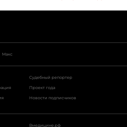
Макс
Судебный репортер
рация
Проект года
ия
Новости подписчиков
Вмедицине.рф