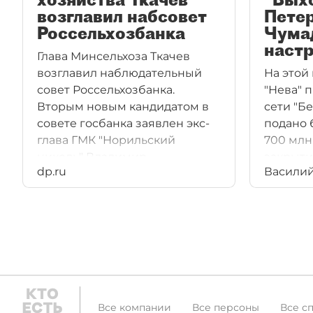
возглавил набсовет
Петер
Россельхозбанка
Чума
наст
Глава Минсельхоза Ткачев
возглавил наблюдательный
На этой
совет Россельхозбанка.
"Нева" 
Вторым новым кандидатом в
сети "Б
совете госбанка заявлен экс-
подано 
глава ГМК "Норильский
700 млн
никель" Владимир
закрыти
dp.ru
Василий
Стржалковский.
мясоком
Василий
предпола
начало.
Все компании
Все персоны
Все с