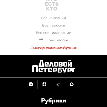
Все компании
Все персоны
Все специализации
Пресс-досье
Правила размещения информации
Рубрики