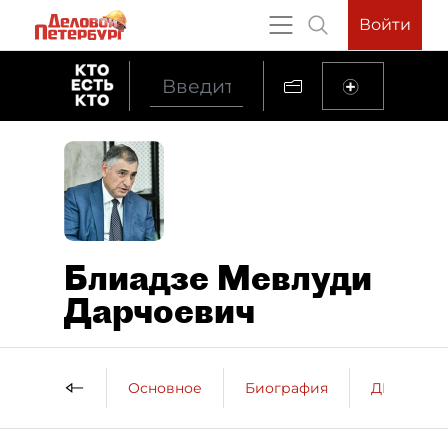
Войти
Блиадзе Мевлуди
Дарчоевич
Основное
Биография
ДП о пер