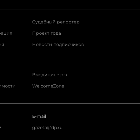
Судебный репортер
рация
Проект года
ия
Новости подписчиков
Вмедицине.рф
имости
WelcomeZone
E-mail
8
gazeta@dp.ru