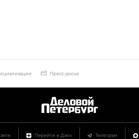
пециализации
Пресс-досье
акте
Перейти в Дзен
Телеграм