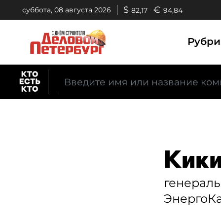
$
€
суббота, 08 августа 2026
82,17
94,84
Рубр
Кики
генерал
ЭнергоК