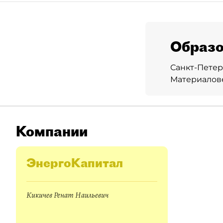
Образо
Санкт-Петер
Материалов
Компании
ЭнергоКапитал
Кикичев Ренат Наильевич