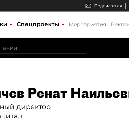
Подписаться
ики
Спецпроекты
Мероприятия
Рекла
чев Ренат Наильев
ьный директор
апитал