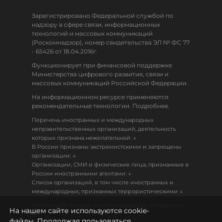
Зарегистрировано Федеральной службой по
надзору в сфере связи, информационных
технологий и массовых коммуникаций
(Роскомнадзор), номер свидетельства ЭЛ № ФС 77
- 65426 от 18.04.2016г.
Функционирует при финансовой поддержке
Министерства цифрового развития, связи и
массовых коммуникаций Российской Федерации.
На информационном ресурсе применяются
рекомендательные технологии. Подробнее.
Перечень иностранных и международных
неправительственных организаций, деятельность
↓
которых признана нежелательной:
В России признаны экстремистскими и запрещены
↓
организации:
Организации, СМИ и физические лица, признанные в
↓
России иностранными агентами:
Список организаций, в том числе иностранных и
↓
международных, признанных террористическими
Настоящий ресурс может содержать материалы
На нашем сайте используются cookie-
18+
файлы. Продолжая пользоваться