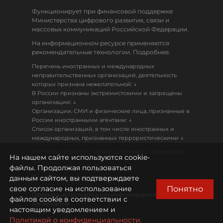
Функционирует при финансовой поддержке
Министерства цифрового развития, связи и
массовых коммуникаций Российской Федерации.
На информационном ресурсе применяются
рекомендательные технологии. Подробнее.
Перечень иностранных и международных
неправительственных организаций, деятельность
↓
которых признана нежелательной:
В России признаны экстремистскими и запрещены
↓
организации:
Организации, СМИ и физические лица, признанные в
↓
России иностранными агентами:
Список организаций, в том числе иностранных и
↓
международных, признанных террористическими
Настоящий ресурс может содержать материалы
На нашем сайте используются cookie-
18+
файлы. Продолжая пользоваться
данным сайтом, вы подтверждаете
Политика конфиденциальности
Понятно
свое согласие на использование
Правила использования информационных
файлов cookie в соответствии с
материалов
настоящим уведомлением и
Политикой о конфиденциальности.
Охрана труда