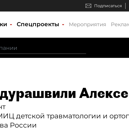
Подписаться
ики
Спецпроекты
Мероприятия
Рекла
дурашвили Алексе
нт
ИЦ детской травматологии и ортопе
ва России