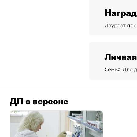
Награ
Лауреат пре
Личная
Семья:
Две д
ДП о персоне