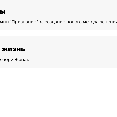
ды
мии "Призвание" за создание нового метода лечения
 жизнь
очери.
Женат.