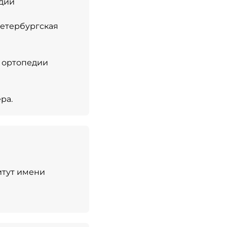
едии
Петербургская
и ортопедии
ра.
итут имени