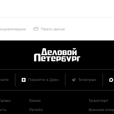
пециализации
Пресс-досье
акте
Перейти в Дзен
Телеграм
право
Банки
Транспорт
сть
Ретейл
Военная опе