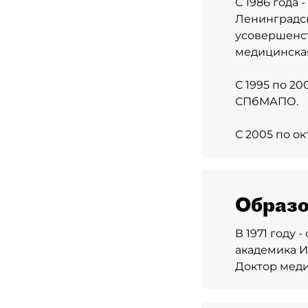
С 1986 года
Ленинградск
усовершенст
медицинская
С 1995 по 2
СПбМАПО.
С 2005 по о
Образо
В 1971 году
академика И.
Доктор меди