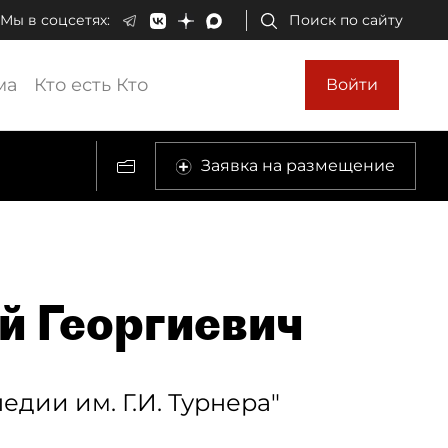
Мы в соцсетях:
Поиск по сайту
ма
Кто есть Кто
Войти
Заявка на размещение
й Георгиевич
дии им. Г.И. Турнера"