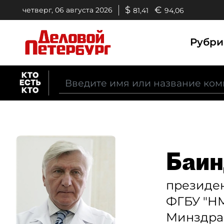
$
€
четверг, 06 августа 2026
81,41
94,06
Рубр
Баин
президе
ФГБУ "НМ
Минздра