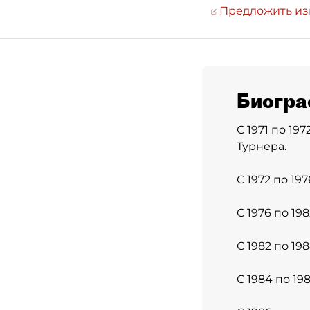
Предложить и
Биогра
С 1971 по 1
Турнера.
С 1972 по 19
С 1976 по 1
С 1982 по 19
С 1984 по 1